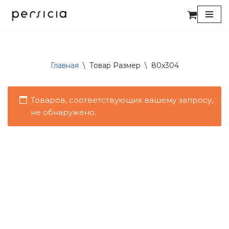
Перейти
к
содержимому
Главная
\
Товар Размер
\
80x304
Товаров, соответствующих вашему запросу,
не обнаружено.