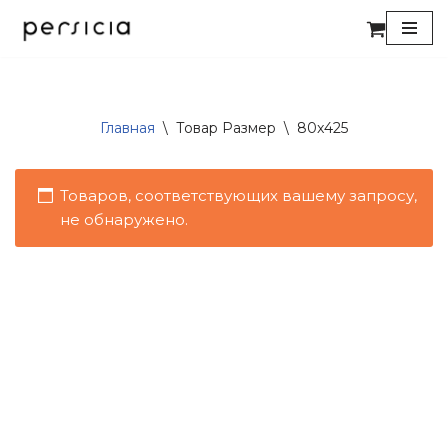
Перейти
к
содержимому
Главная
\
Товар Размер
\
80x425
Товаров, соответствующих вашему запросу,
не обнаружено.