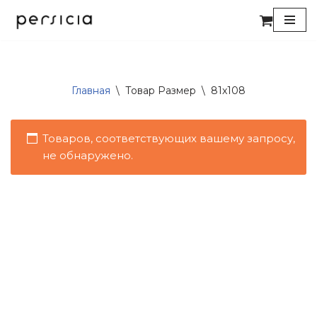
Перейти
к
содержимому
Главная
\
Товар Размер
\
81x108
Товаров, соответствующих вашему запросу,
не обнаружено.