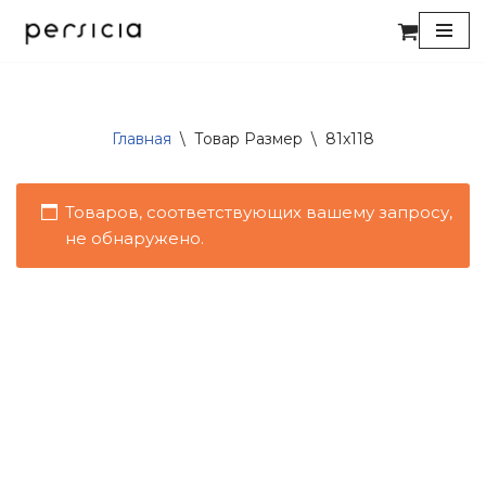
Перейти
к
содержимому
Главная
\
Товар Размер
\
81x118
Товаров, соответствующих вашему запросу,
не обнаружено.