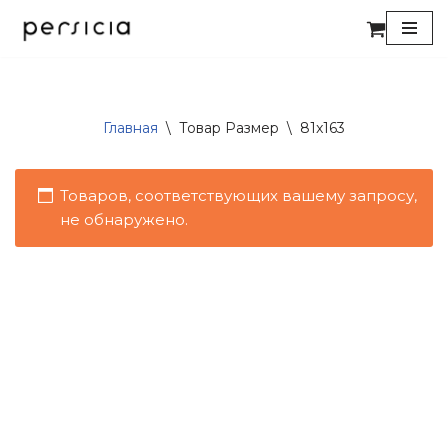
Перейти
к
содержимому
Главная
\
Товар Размер
\
81x163
Товаров, соответствующих вашему запросу,
не обнаружено.