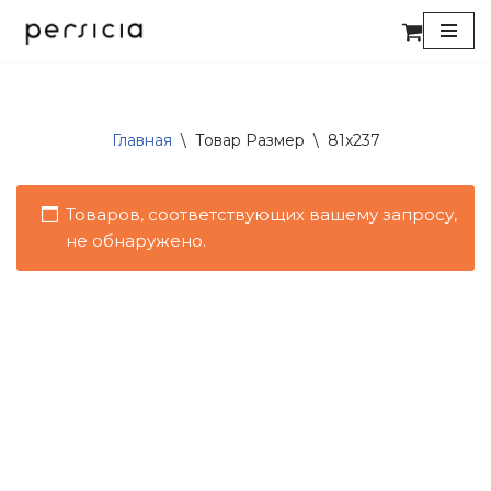
Перейти
к
содержимому
Главная
\
Товар Размер
\
81x237
Товаров, соответствующих вашему запросу,
не обнаружено.