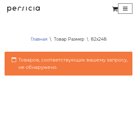
Перейти
к
содержимому
Главная
\
Товар Размер
\
82x248
Товаров, соответствующих вашему запросу,
не обнаружено.