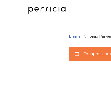
Перейти
к
содержимому
Главная
\
Товар Разме
Товаров, соо